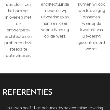
architectuurpla
kunnen wij ook
structuur van
n leveren wij
werfopvolging
het project
uitvoeringsplan
opnemen,
in overleg
met
nen aan, klaar
waarbij de
de
voor uitvoering
kwaliteit van
ontwerpers-
op de werf.
uitvoering
architecten en
gecontroleerd
proberen deze
wordt.
steeds te
optimaliseren.
REFERENTIES
Intussen heeft Lambda-max bvba een ruime ervaring